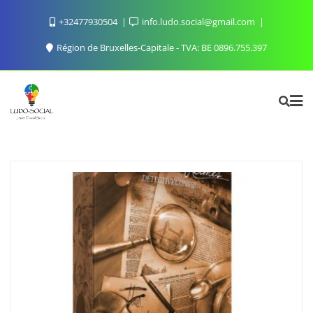
Skip
+32477930504
info.ludo.social@gmail.com
to
content
Région de Bruxelles-Capitale - TVA: BE 0896.755.397