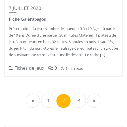
7 JUILLET 2020
Fiche Galèrapagos
Présentation du jeu : Nombre de joueurs : 3 à +10 Age : à partir
de 10 ans Durée d’une partie : 30 minutes Matériel : 1 plateau de
jeu, 3 marqueurs en bois, 92 cartes, 6 boules en bois, 1 sac, Règle
du jeu Pitch du jeu : «Après le naufrage de leur bateau, un groupe
de survivants se retrouve sur une île déserte. Le cadre […]
Fiches de jeux
0
1 min read
Pagination
des
«
1
2
3
»
publications