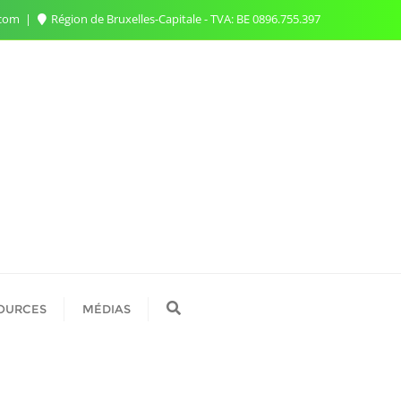
.com
Région de Bruxelles-Capitale - TVA: BE 0896.755.397
OURCES
MÉDIAS