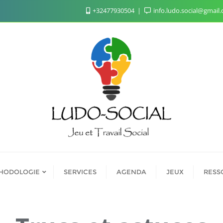
+32477930504
info.ludo.social@gmail
HODOLOGIE
SERVICES
AGENDA
JEUX
RESS