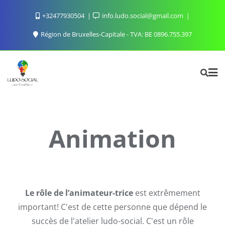
Skip
+32477930504
info.ludo.social@gmail.com
to
content
Région de Bruxelles-Capitale - TVA: BE 0896.755.397
Animation
Le rôle de l’animateur-trice
est extrêmement
important! C'est de cette personne que dépend le
succès de l'atelier ludo-social. C'est un rôle