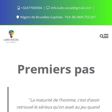
Skip
+32477930504
info.ludo.social@gmail.com
to
content
Région de Bruxelles-Capitale - TVA: BE 0896.755.397
Premiers pas
"
La maturité de l’homme, c’est d’avoir
retrouvé le sérieux qu’on avait au jeu quand