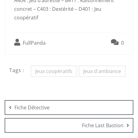
A404 : Jeu d’adresse – B411 : Raisonnement
concret – C403 : Dextérité – D401 : Jeu
coopératif
FullPanda
0
Tags :
Jeux coopératifs
Jeux d'ambiance
Navigation
de
Fiche Détective
l’article
Fiche Last Bastion