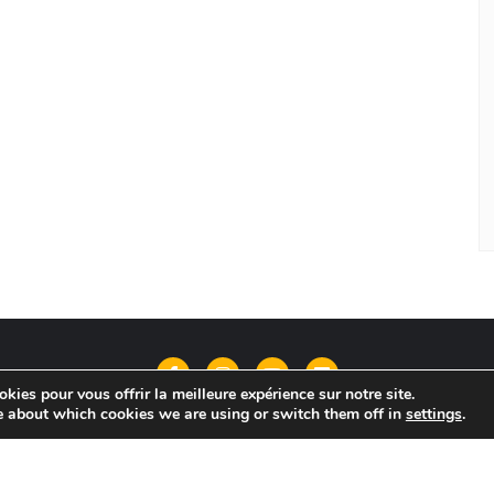
kies pour vous offrir la meilleure expérience sur notre site.
e about which cookies we are using or switch them off in
settings
.
Qui suis-je?
Contact
Politique de confidentialité
ocial . All rights reserved.
Powered by
WordPress
&
Desig