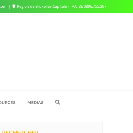
.com
Région de Bruxelles-Capitale - TVA: BE 0896.755.397
OURCES
MÉDIAS
RECHERCHER