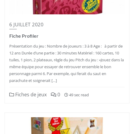
6 JUILLET 2020
Fiche Profiler
Présentation du jeu : Nombre de joueurs : 3 à 8 Age : à partir de
12 ans Durée d’une partie : 30 minutes Matériel : 160 cartes, 10
tuiles, 1 pion, 2 plateaux, règle du jeu Pitch du jeu : «Jouez dans la
même équipe pour essayer de retrouver ensemble le bon
personnage parmi 6. Par exemple, qui ferait du saut en
parachute et soignerait […]
Fiches de jeux
0
49 sec read