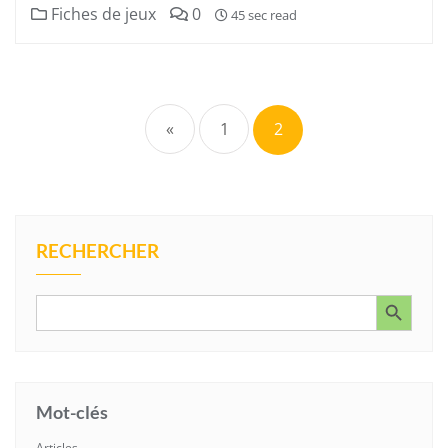
Fiches de jeux
0
45 sec read
Pagination
des
«
1
2
publications
RECHERCHER
Search Button
Search
for:
Mot-clés
Articles