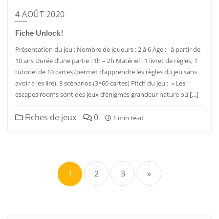
4 AOÛT 2020
Fiche Unlock!
Présentation du jeu : Nombre de joueurs : 2 à 6 Age : à partir de
10 ans Durée d’une partie : 1h – 2h Matériel : 1 livret de règles, 1
tutoriel de 10 cartes (permet d’apprendre les règles du jeu sans
avoir à les lire), 3 scénarios (3×60 cartes) Pitch du jeu : » Les
escapes rooms sont des jeux d’énigmes grandeur nature où […]
Fiches de jeux
0
1 min read
Pagination
des
1
2
3
»
publications