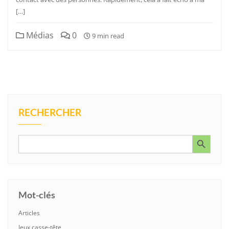
[…]
Médias
0
9 min read
RECHERCHER
Search Button
Search
for:
Mot-clés
Articles
Jeux casse-tête