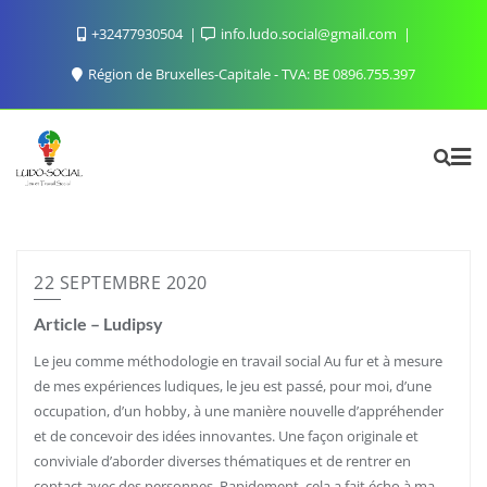
Skip
+32477930504
info.ludo.social@gmail.com
to
content
Région de Bruxelles-Capitale - TVA: BE 0896.755.397
22 SEPTEMBRE 2020
Article – Ludipsy
Le jeu comme méthodologie en travail social Au fur et à mesure
de mes expériences ludiques, le jeu est passé, pour moi, d’une
occupation, d’un hobby, à une manière nouvelle d’appréhender
et de concevoir des idées innovantes. Une façon originale et
conviviale d’aborder diverses thématiques et de rentrer en
contact avec des personnes. Rapidement, cela a fait écho à ma