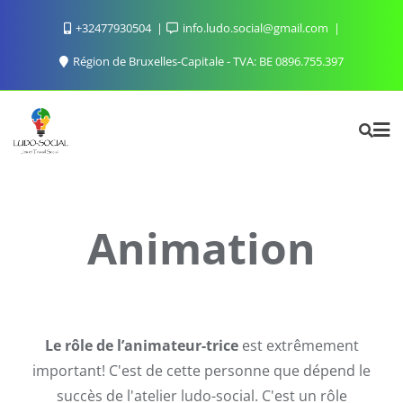
Skip
+32477930504
info.ludo.social@gmail.com
to
content
Région de Bruxelles-Capitale - TVA: BE 0896.755.397
Animation
Le rôle de l’animateur-trice
est extrêmement
important! C'est de cette personne que dépend le
succès de l'atelier ludo-social. C'est un rôle