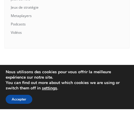
Jeux de stratégie
Metaplayers
Podcasts
Vidéos
Nous utilisons des cookies pour vous offrir la meilleure
expérience sur notre site.
You can find out more about which cookies we are using or
switch them off in
settings
.
Accepter
Qui suis-je?
Contact
Politique de confidentialité
Copyright ©2026 Ludo-Social . All rights reserved.
Powered by
WordPress
&
Designed by
Bizberg Themes