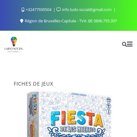
Skip
+32477930504
info.ludo.social@gmail.com
to
content
Région de Bruxelles-Capitale - TVA: BE 0896.755.397
FICHES DE JEUX