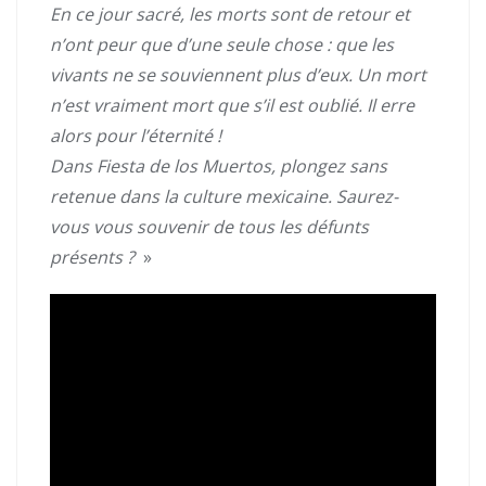
En ce jour sacré, les morts sont de retour et
n’ont peur que d’une seule chose : que les
vivants ne se souviennent plus d’eux. Un mort
n’est vraiment mort que s’il est oublié. Il erre
alors pour l’éternité !
Dans Fiesta de los Muertos, plongez sans
retenue dans la culture mexicaine. Saurez-
vous vous souvenir de tous les défunts
présents ?
»