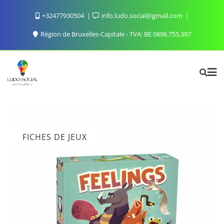
Skip
+32477930504
info.ludo.social@gmail.com
to
content
Région de Bruxelles-Capitale - TVA: BE 0896.755.397
FICHES DE JEUX