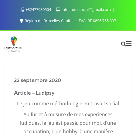
Skip
+32477930504
info.ludo.social@gmail.com
to
content
Région de Bruxelles-Capitale - TVA: BE 0896.755.397
22 septembre 2020
Article – Ludipsy
Le jeu comme méthodologie en travail social
Au fur et à mesure de mes expériences
ludiques, le jeu est passé, pour moi, d’une
occupation, d’un hobby, à une manière